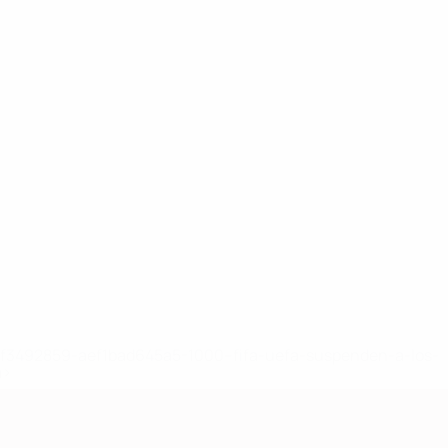
8df3492859-aef1bad645a5-1000--fifa-uefa-suspenden-a-los-
a>