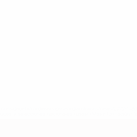
a.com/insideuefa/mediaservices/mediareleases/news/0272-14
lubes-y-selecciones-nacionales-rusas/'>Más información</