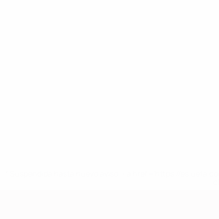
* Suspendida hasta nuevo aviso. <a href='https://es.uef
c
Clasificatorios Europeos