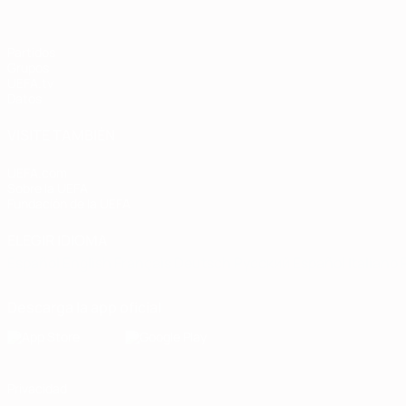
Partidos
Grupos
UEFA.tv
Datos
VISITE TAMBIÉN
UEFA.com
Sobre la UEFA
Fundación de la UEFA
ELEGIR IDIOMA
Español
English
Français
Deutsch
Русский
Español
Italiano
Descarga la app oficial
Privacidad