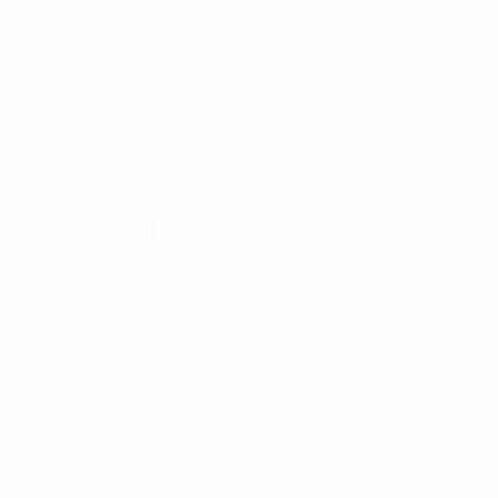
Sobre la UEFA
Fundación de la
UEFA
ELEGIR IDIOMA
Español
English
Français
Deutsch
Русский
Español
Italiano
Português
Descarga la app oficial
Privacidad
Términos y condiciones
Política de cookies
Ajustes de privacidad
© 1998-2026 UEFA. Todos los derechos reservados