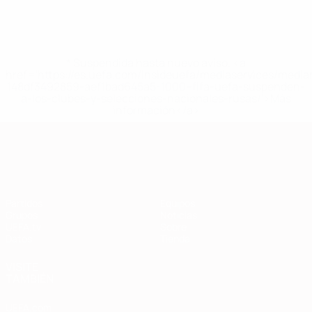
* Suspendida hasta nuevo aviso. <a
href='https://es.uefa.com/insideuefa/mediaservices/medi
148df3492859-aef1bad645a5-1000--fifa-uefa-suspenden-
a-los-clubes-y-selecciones-nacionales-rusas/'>Más
información</a>
Clasificatorios Europeos
Partidos
Equipos
Grupos
Noticias
UEFA.tv
Sobre
Datos
Tienda
VISITE
TAMBIÉN
UEFA.com