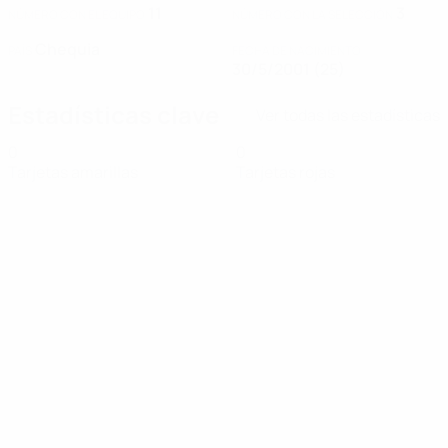
11
3
NÚMERO CON EL EQUIPO
NÚMERO CON LA SELECCIÓN
Chequia
PAÍS
FECHA DE NACIMIENTO
30/5/2001 (25)
Estadísticas clave
Ver todas las estadísticas
0
0
Tarjetas amarillas
Tarjetas rojas