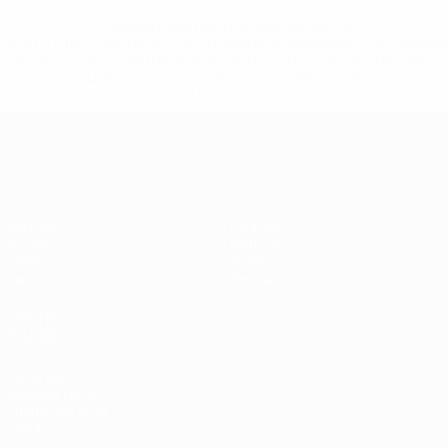
* Suspendida hasta nuevo aviso. <a
href='https://es.uefa.com/insideuefa/mediaservices/medi
148df3492859-aef1bad645a5-1000--fifa-uefa-suspenden-
a-los-clubes-y-selecciones-nacionales-rusas/'>Más
información</a>
Clasificatorios Europeos
Partidos
Equipos
Grupos
Noticias
UEFA.tv
Sobre
Datos
Tienda
VISITE
TAMBIÉN
UEFA.com
Sobre la UEFA
Fundación de la
UEFA