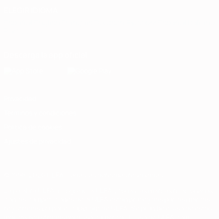
ELEGIR IDIOMA
Español
English
Français
Deutsch
Русский
Español
Italiano
Português
Descarga la app oficial
Privacidad
Términos y condiciones
Política de cookies
Ajustes de privacidad
© 1998-2026 UEFA. Todos los derechos reservados
La palabra UEFA, el logo de la UEFA y todas las marcas relacionadas
con las competiciones de la UEFA están protegidas por las marcas
registradas y/o por el copyright de UEFA. Se prohíbe el uso de estas
marcas registradas para uso comercial. El uso de UEFA.com