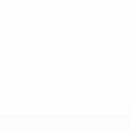
Clasificatorios Europeos
mar 18 nov 2025
· Fase de clasificac
* Suspendida hasta nuevo aviso. <a href='https://es.uef
c
Clasificatorios Europeos