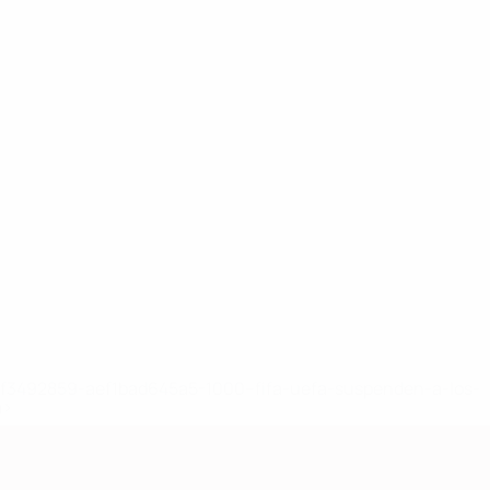
8df3492859-aef1bad645a5-1000--fifa-uefa-suspenden-a-los-
a>