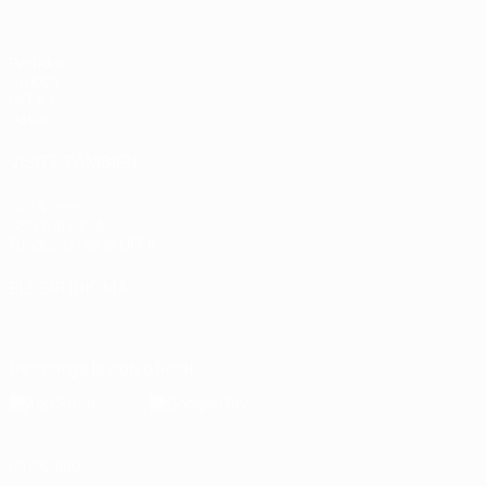
Partidos
Grupos
UEFA.tv
Datos
VISITE TAMBIÉN
UEFA.com
Sobre la UEFA
Fundación de la UEFA
ELEGIR IDIOMA
Español
English
Français
Deutsch
Русский
Español
Italiano
Descarga la app oficial
Privacidad