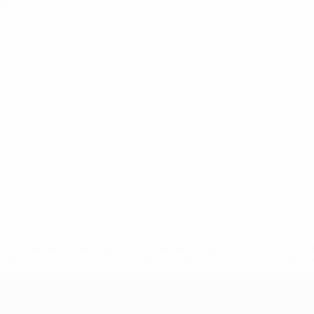
ión
a.com/insideuefa/mediaservices/mediareleases/news/0272-14
lubes-y-selecciones-nacionales-rusas/'>Más información</