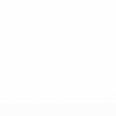
ción
ión
a.com/insideuefa/mediaservices/mediareleases/news/0272-14
lubes-y-selecciones-nacionales-rusas/'>Más información</