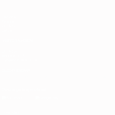
Partidos
Grupos
UEFA.tv
Datos
VISITE TAMBIÉN
UEFA.com
Sobre la UEFA
Fundación de la UEFA
ELEGIR IDIOMA
Español
English
Français
Deutsch
Русский
Español
Italiano
Descarga la app oficial
Privacidad