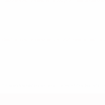
Clasificatorios Europeos
dom 16 nov 2025
· Fase de clasifica
Clasificatorios Europeos
mar 14 oct 2025
· Fase de clasificac
* Suspendida hasta nuevo aviso. <a href='https://es.uef
c
Clasificatorios Europeos