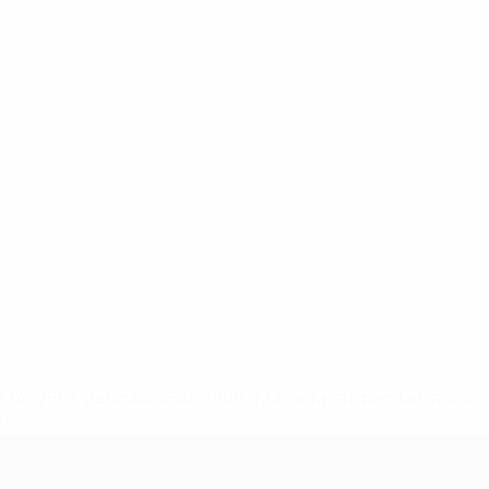
8df3492859-aef1bad645a5-1000--fifa-uefa-suspenden-a-los-
a>