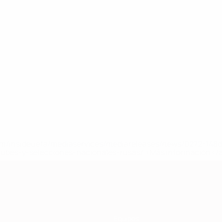
a.com/insideuefa/mediaservices/mediareleases/news/0272-14
lubes-y-selecciones-nacionales-rusas/'>Más información</
Equipos