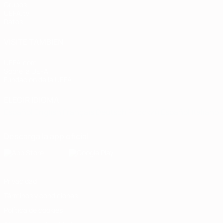
Grupos
UEFA.tv
Datos
VISITE TAMBIÉN
UEFA.com
Sobre la UEFA
Fundación de la UEFA
ELEGIR IDIOMA
Español
English
Français
Deutsch
Русский
Español
Italiano
Descarga la app oficial
Privacidad
Términos y condiciones
Política de cookies