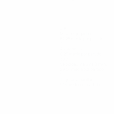
418
Minutos jugados
52,25 media por partido
2
Asistencias
0,25 media por partido
30,71
Velocidad máxima (km/h)
29,54 media por partido
1
Tarjetas amarillas
0,13 media por partido