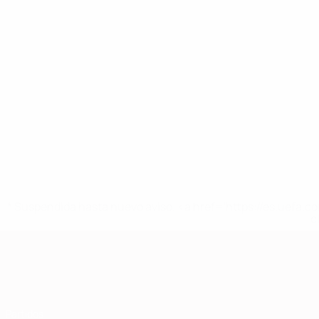
* Suspendida hasta nuevo aviso. <a href='https://es.uef
c
Clasificatorios Europeos
Partidos