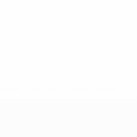
8df3492859-aef1bad645a5-1000--fifa-uefa-suspenden-a-los-
a>