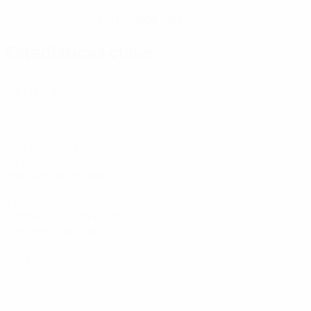
22/12/2000 (25)
FECHA DE NACIMIENTO
Estadísticas clave
7
Partidos disputados
2
Goles
0,25 media por partido
89,43%
Precisión en el pase (%)
37,4
Distancia recorrida (km)
4,68 media por partido
0
Tarjetas rojas