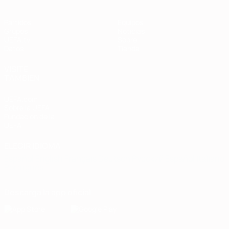
Partidos
Equipos
Grupos
Noticias
UEFA.tv
Sobre
Datos
Tienda
VISITE
TAMBIÉN
UEFA.com
Sobre la UEFA
Fundación de la
UEFA
ELEGIR IDIOMA
Español
English
Français
Deutsch
Русский
Español
Italiano
Português
Descarga la app oficial