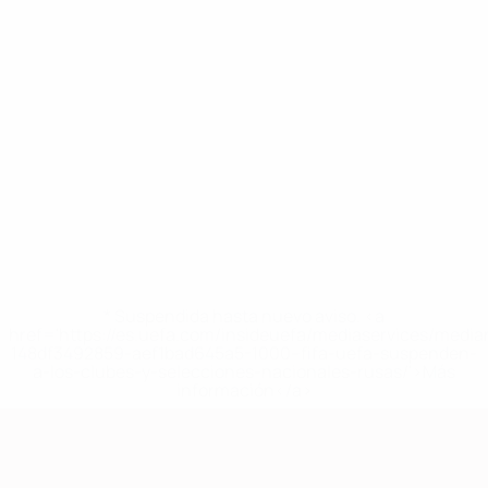
* Suspendida hasta nuevo aviso. <a
href='https://es.uefa.com/insideuefa/mediaservices/medi
148df3492859-aef1bad645a5-1000--fifa-uefa-suspenden-
a-los-clubes-y-selecciones-nacionales-rusas/'>Más
información</a>
Clasificatorios Europeos