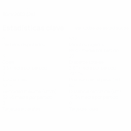
FECHA DE NACIMIENTO
30/1/2002 (24)
Estadísticas clave
Ver todas las estadísticas
6
532
Partidos disputados
Minutos jugados
88,67 media por partido
3
22
Goles
Disparos totales
0,5 media por partido
3,67 media por partido
0
79,17%
Asistencias
Precisión en el pase (%)
33,18
62
Velocidad máxima (km/h)
Distancia recorrida (km)
32,46 media por partido
10,34 media por partido
0
0
Tarjetas amarillas
Tarjetas rojas