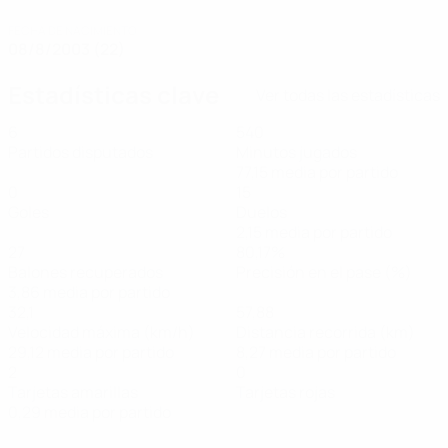
FECHA DE NACIMIENTO
08/8/2003 (22)
Estadísticas clave
Ver todas las estadísticas
6
540
Partidos disputados
Minutos jugados
77,15 media por partido
0
15
Goles
Duelos
2,15 media por partido
27
80,17%
Balones recuperados
Precisión en el pase (%)
3,86 media por partido
32,1
57,88
Velocidad máxima (km/h)
Distancia recorrida (km)
29,12 media por partido
8,27 media por partido
2
0
Tarjetas amarillas
Tarjetas rojas
0,29 media por partido