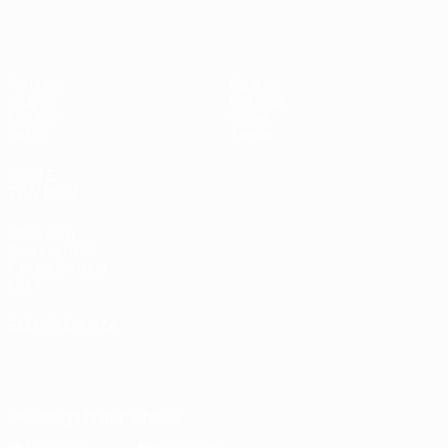
Partidos
Equipos
Grupos
Noticias
UEFA.tv
Sobre
Datos
Tienda
VISITE
TAMBIÉN
UEFA.com
Sobre la UEFA
Fundación de la
UEFA
ELEGIR IDIOMA
Español
English
Français
Deutsch
Русский
Español
Italiano
Português
Descarga la app oficial