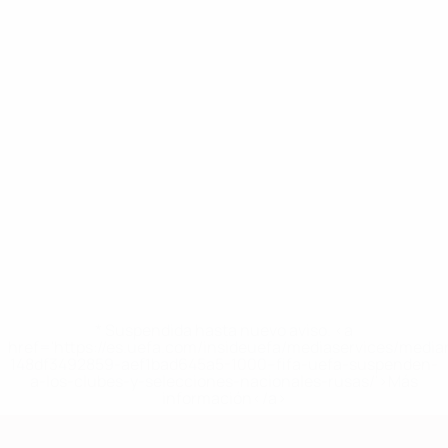
* Suspendida hasta nuevo aviso. <a
href='https://es.uefa.com/insideuefa/mediaservices/medi
148df3492859-aef1bad645a5-1000--fifa-uefa-suspenden-
a-los-clubes-y-selecciones-nacionales-rusas/'>Más
información</a>
Clasificatorios Europeos