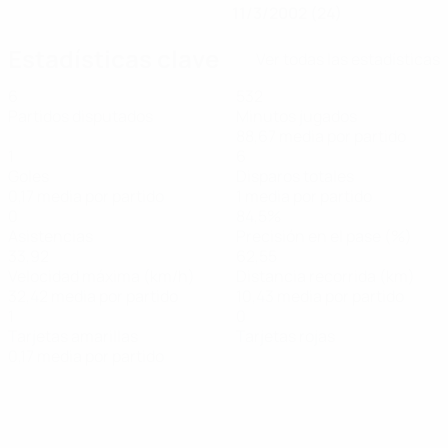
11/3/2002 (24)
Estadísticas clave
Ver todas las estadísticas
6
532
Partidos disputados
Minutos jugados
88,67 media por partido
1
6
Goles
Disparos totales
0,17 media por partido
1 media por partido
0
84,5%
Asistencias
Precisión en el pase (%)
33,92
62,55
Velocidad máxima (km/h)
Distancia recorrida (km)
32,42 media por partido
10,43 media por partido
1
0
Tarjetas amarillas
Tarjetas rojas
0,17 media por partido