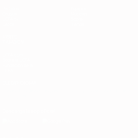
Partidos
Equipos
Grupos
Noticias
UEFA.tv
Sobre
Datos
Tienda
VISITE
TAMBIÉN
UEFA.com
Sobre la UEFA
Fundación de la
UEFA
ELEGIR IDIOMA
Español
English
Français
Deutsch
Русский
Español
Italiano
Português
Descarga la app oficial