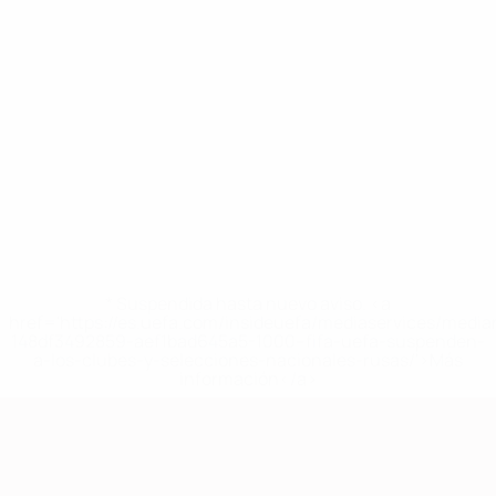
* Suspendida hasta nuevo aviso. <a
href='https://es.uefa.com/insideuefa/mediaservices/medi
148df3492859-aef1bad645a5-1000--fifa-uefa-suspenden-
a-los-clubes-y-selecciones-nacionales-rusas/'>Más
información</a>
Clasificatorios Europeos