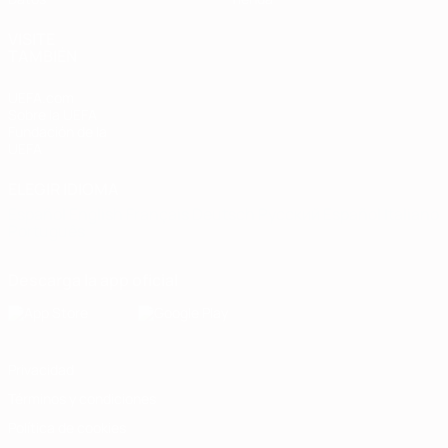
VISITE
TAMBIÉN
UEFA.com
Sobre la UEFA
Fundación de la
UEFA
ELEGIR IDIOMA
Español
English
Français
Deutsch
Русский
Español
Italiano
Português
Descarga la app oficial
Privacidad
Términos y condiciones
Política de cookies