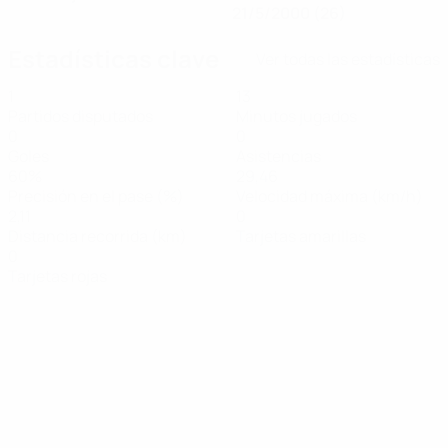
21/5/2000 (26)
Estadísticas clave
Ver todas las estadísticas
1
13
Partidos disputados
Minutos jugados
0
0
Goles
Asistencias
60%
29,46
Precisión en el pase (%)
Velocidad máxima (km/h)
2,11
0
Distancia recorrida (km)
Tarjetas amarillas
0
Tarjetas rojas