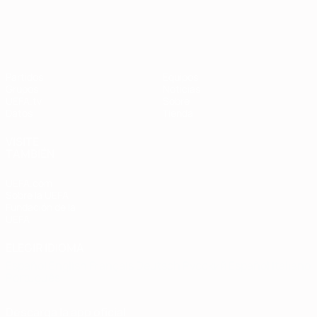
Clasificatorios Europeos
Partidos
Equipos
Grupos
Noticias
UEFA.tv
Sobre
Datos
Tienda
VISITE
TAMBIÉN
UEFA.com
Sobre la UEFA
Fundación de la
UEFA
ELEGIR IDIOMA
Español
English
Français
Deutsch
Русский
Español
Italiano
Português
Descarga la app oficial