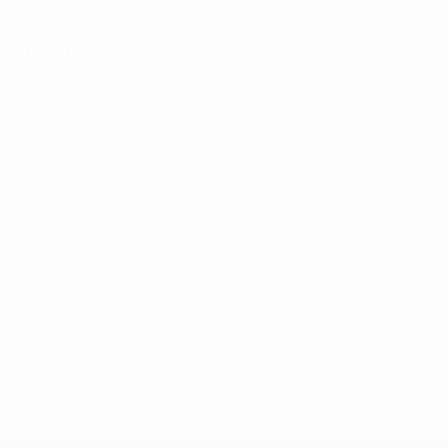
Tarjetas amarillas
Tarjetas rojas
Distribución
Amonestaciones
0
0
Tarjetas amarillas
Tarjetas rojas
* Suspendida hasta nuevo aviso. <a
href='https://es.uefa.com/insideuefa/mediaservices/medi
148df3492859-aef1bad645a5-1000--fifa-uefa-suspenden-
a-los-clubes-y-selecciones-nacionales-rusas/'>Más
información</a>