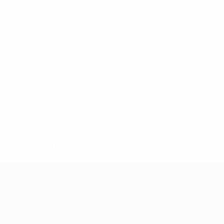
* Suspendida hasta nuevo aviso. <a href='https://es.uef
c
Clasificatorios Europeos
Partidos