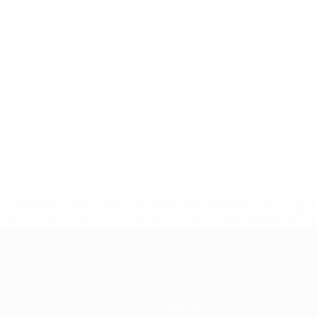
a.com/insideuefa/mediaservices/mediareleases/news/0272-14
lubes-y-selecciones-nacionales-rusas/'>Más información</
Equipos