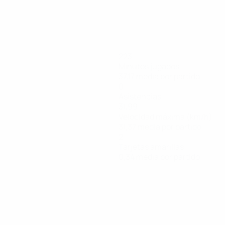
223
Minutos jugados
37,17 media por partido
0
Asistencias
31,99
Velocidad máxima (km/h)
31,37 media por partido
2
Tarjetas amarillas
0,34 media por partido