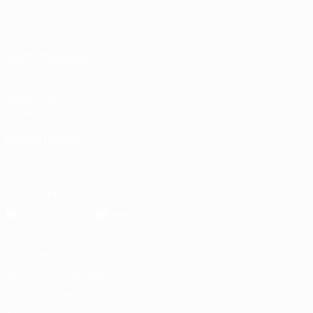
Grupos
UEFA.tv
Datos
VISITE TAMBIÉN
UEFA.com
Sobre la UEFA
Fundación de la UEFA
ELEGIR IDIOMA
Español
English
Français
Deutsch
Русский
Español
Italiano
Descarga la app oficial
Privacidad
Términos y condiciones
Política de cookies