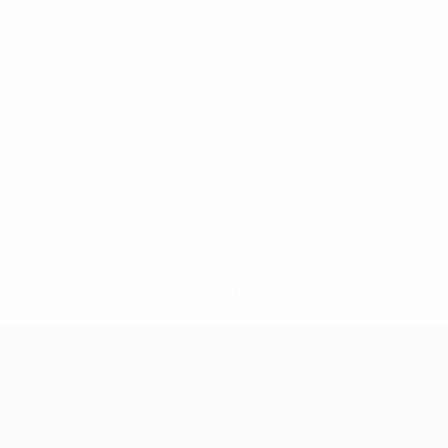
8df3492859-aef1bad645a5-1000--fifa-uefa-suspenden-a-los-
a>