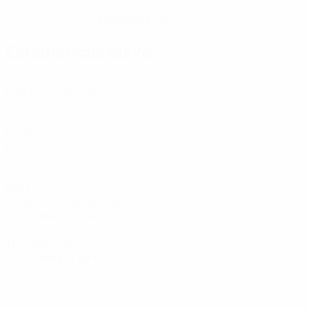
30/5/2001 (25)
FECHA DE NACIMIENTO
Estadísticas clave
5
Partidos disputados
0
Goles
80,41%
Precisión en el pase (%)
26,14
Distancia recorrida (km)
4,36 media por partido
1
Tarjetas rojas
0,17 media por partido