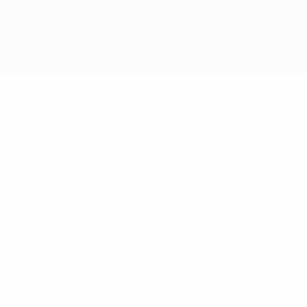
con las competiciones de la UEFA están protegidas por las marcas
registradas y/o por el copyright de UEFA. Se prohíbe el uso de estas
marcas registradas para uso comercial. El uso de UEFA.com
significa la aceptación de sus Términos, Condiciones y Política de
Privacidad.