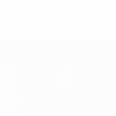
* Suspendida hasta nuevo aviso. <a
href='https://es.uefa.com/insideuefa/mediaservices/medi
148df3492859-aef1bad645a5-1000--fifa-uefa-suspenden-
a-los-clubes-y-selecciones-nacionales-rusas/'>Más
información</a>
Clasificatorios Europeos
Partidos
Equipos
Grupos
Noticias
UEFA.tv
Sobre
Datos
Tienda
VISITE
TAMBIÉN
UEFA.com
Sobre la UEFA