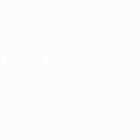
Fundación de la
UEFA
ELEGIR IDIOMA
Español
English
Français
Deutsch
Русский
Español
Italiano
Português
Descarga la app oficial
Privacidad
Términos y condiciones
Política de cookies
Ajustes de privacidad
© 1998-2026 UEFA. Todos los derechos reservados
La palabra UEFA, el logo de la UEFA y todas las marcas relacionadas