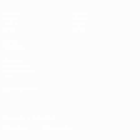
Partidos
Equipos
Grupos
Noticias
UEFA.tv
Sobre
Datos
Tienda
VISITE
TAMBIÉN
UEFA.com
Sobre la UEFA
Fundación de la
UEFA
ELEGIR IDIOMA
Español
English
Français
Deutsch
Русский
Español
Italiano
Português
Descarga la app oficial