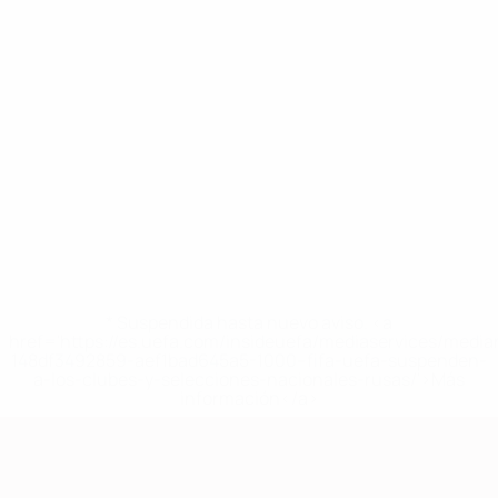
* Suspendida hasta nuevo aviso. <a
href='https://es.uefa.com/insideuefa/mediaservices/medi
148df3492859-aef1bad645a5-1000--fifa-uefa-suspenden-
a-los-clubes-y-selecciones-nacionales-rusas/'>Más
información</a>
Clasificatorios Europeos