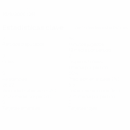
FECHA DE NACIMIENTO
10/9/2000 (25)
Estadísticas clave
Ver todas las estadísticas
2
38
Partidos disputados
Minutos jugados
19 media por partido
0
2
Goles
Disparos totales
1 media por partido
0
60%
Asistencias
Precisión en el pase (%)
28,22
5,5
Velocidad máxima (km/h)
Distancia recorrida (km)
27,29 media por partido
2,75 media por partido
0
0
Tarjetas amarillas
Tarjetas rojas