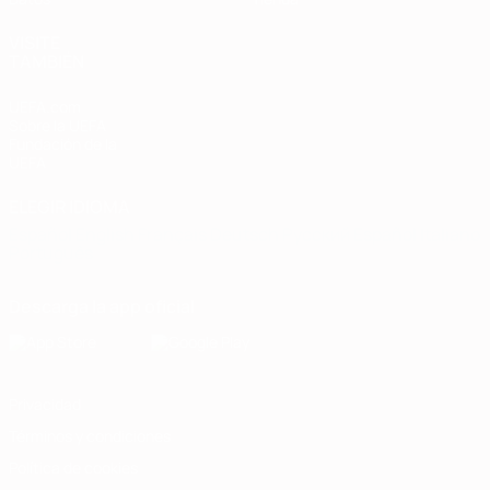
VISITE
TAMBIÉN
UEFA.com
Sobre la UEFA
Fundación de la
UEFA
ELEGIR IDIOMA
Español
English
Français
Deutsch
Русский
Español
Italiano
Português
Descarga la app oficial
Privacidad
Términos y condiciones
Política de cookies