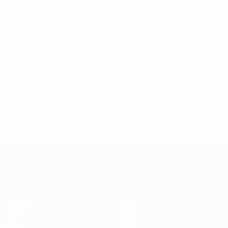
* Suspendida hasta nuevo aviso. <a
href='https://es.uefa.com/insideuefa/mediaservices/medi
148df3492859-aef1bad645a5-1000--fifa-uefa-suspenden-
a-los-clubes-y-selecciones-nacionales-rusas/'>Más
información</a>
Clasificatorios Europeos
Partidos
Equipos
Grupos
Noticias
UEFA.tv
Sobre
Datos
Tienda