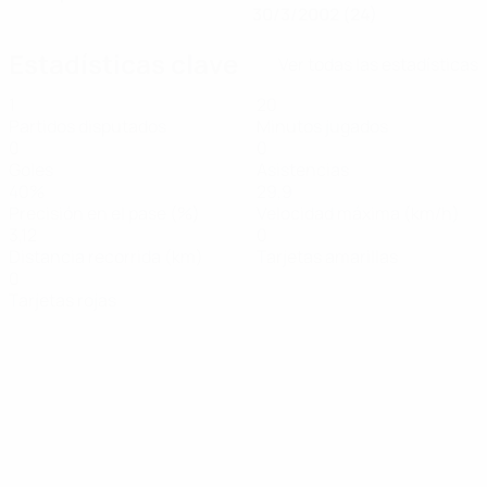
30/3/2002 (24)
Estadísticas clave
Ver todas las estadísticas
1
20
Partidos disputados
Minutos jugados
0
0
Goles
Asistencias
40%
29,9
Precisión en el pase (%)
Velocidad máxima (km/h)
3,12
0
Distancia recorrida (km)
Tarjetas amarillas
0
Tarjetas rojas