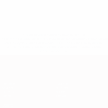
* Suspendida hasta nuevo aviso. <a
href='https://es.uefa.com/insideuefa/mediaservices/medi
148df3492859-aef1bad645a5-1000--fifa-uefa-suspenden-
a-los-clubes-y-selecciones-nacionales-rusas/'>Más
información</a>
Clasificatorios Europeos
Partidos
Equipos
Grupos
Noticias
UEFA.tv
Sobre
Datos
Tienda
VISITE