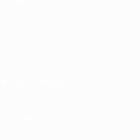
TAMBIÉN
UEFA.com
Sobre la UEFA
Fundación de la
UEFA
ELEGIR IDIOMA
Español
English
Français
Deutsch
Русский
Español
Italiano
Português
Descarga la app oficial
Privacidad
Términos y condiciones
Política de cookies
Ajustes de privacidad