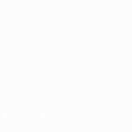
Partidos
Equipos
Grupos
Noticias
UEFA.tv
Sobre
Datos
Tienda
VISITE
TAMBIÉN
UEFA.com
Sobre la UEFA
Fundación de la
UEFA
ELEGIR IDIOMA
Español
English
Français
Deutsch
Русский
Español
Italiano
Português
Descarga la app oficial