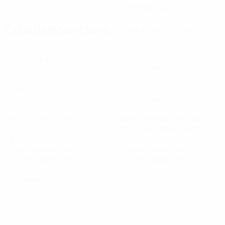
07/9/2000 (25)
Estadísticas clave
Ver todas las estadísticas
6
527
Partidos disputados
Minutos jugados
75,29 media por partido
0
1
Goles
Asistencias
0,15 media por partido
68,5%
32,33
Precisión en el pase (%)
Velocidad máxima (km/h)
29,84 media por partido
63,07
1
Distancia recorrida (km)
Tarjetas amarillas
9,01 media por partido
0,15 media por partido
0
Tarjetas rojas