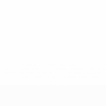
* Suspendida hasta nuevo aviso. <a
href='https://es.uefa.com/insideuefa/mediaservices/medi
148df3492859-aef1bad645a5-1000--fifa-uefa-suspenden-
a-los-clubes-y-selecciones-nacionales-rusas/'>Más
información</a>
Clasificatorios Europeos