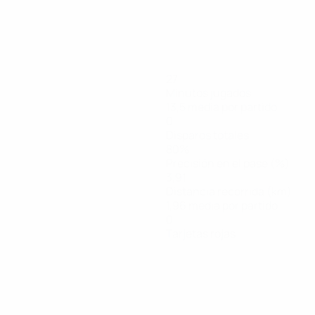
27
Minutos jugados
13,5 media por partido
0
Disparos totales
80%
Precisión en el pase (%)
3,91
Distancia recorrida (km)
1,96 media por partido
0
Tarjetas rojas