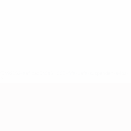
8df3492859-aef1bad645a5-1000--fifa-uefa-suspenden-a-los-
a>