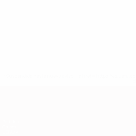
* Suspendida hasta nuevo aviso. <a href='https://es.uef
c
Clasificatorios Europeos
Partidos
Grupos
UEFA.tv