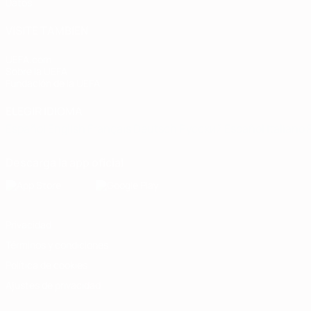
Datos
VISITE TAMBIÉN
UEFA.com
Sobre la UEFA
Fundación de la UEFA
ELEGIR IDIOMA
Español
English
Français
Deutsch
Русский
Español
Italiano
Descarga la app oficial
Privacidad
Términos y condiciones
Política de cookies
Ajustes de privacidad