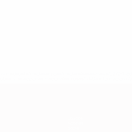
a.com/insideuefa/mediaservices/mediareleases/news/0272-14
lubes-y-selecciones-nacionales-rusas/'>Más información</
Equipos
Noticias
Sobre