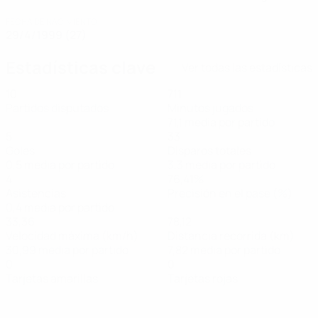
FECHA DE NACIMIENTO
29/4/1999 (27)
Estadísticas clave
Ver todas las estadísticas
10
711
Partidos disputados
Minutos jugados
71,1 media por partido
5
33
Goles
Disparos totales
0,5 media por partido
3,3 media por partido
4
76,41%
Asistencias
Precisión en el pase (%)
0,4 media por partido
33,36
78,12
Velocidad máxima (km/h)
Distancia recorrida (km)
30,99 media por partido
7,82 media por partido
0
0
Tarjetas amarillas
Tarjetas rojas