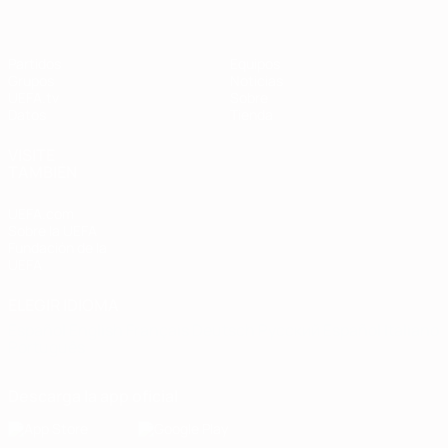
Partidos
Equipos
Grupos
Noticias
UEFA.tv
Sobre
Datos
Tienda
VISITE
TAMBIÉN
UEFA.com
Sobre la UEFA
Fundación de la
UEFA
ELEGIR IDIOMA
Español
English
Français
Deutsch
Русский
Español
Italiano
Português
Descarga la app oficial