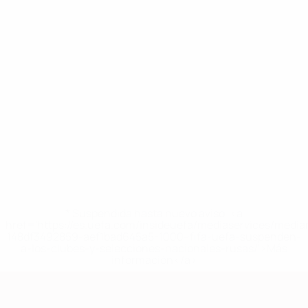
* Suspendida hasta nuevo aviso. <a
href='https://es.uefa.com/insideuefa/mediaservices/medi
148df3492859-aef1bad645a5-1000--fifa-uefa-suspenden-
a-los-clubes-y-selecciones-nacionales-rusas/'>Más
información</a>
Clasificatorios Europeos