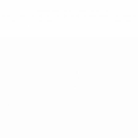
* Suspendida hasta nuevo aviso. <a
href='https://es.uefa.com/insideuefa/mediaservices/medi
148df3492859-aef1bad645a5-1000--fifa-uefa-suspenden-
a-los-clubes-y-selecciones-nacionales-rusas/'>Más
información</a>
Clasificatorios Europeos
Partidos
Equipos
Grupos
Noticias
UEFA.tv
Sobre
Datos
Tienda
VISITE
TAMBIÉN
UEFA.com
Sobre la UEFA
Fundación de la
UEFA