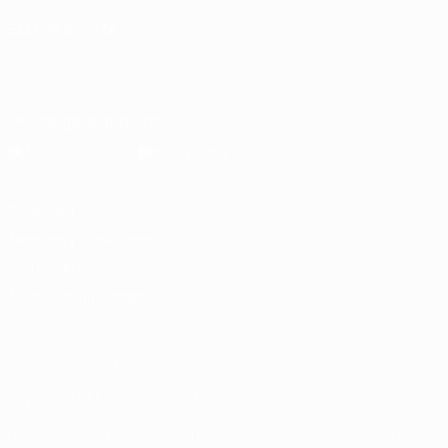
ELEGIR IDIOMA
Español
English
Français
Deutsch
Русский
Español
Italiano
Português
Descarga la app oficial
Privacidad
Términos y condiciones
Política de cookies
Ajustes de privacidad
© 1998-2026 UEFA. Todos los derechos reservados
La palabra UEFA, el logo de la UEFA y todas las marcas relacionadas
con las competiciones de la UEFA están protegidas por las marcas
registradas y/o por el copyright de UEFA. Se prohíbe el uso de estas