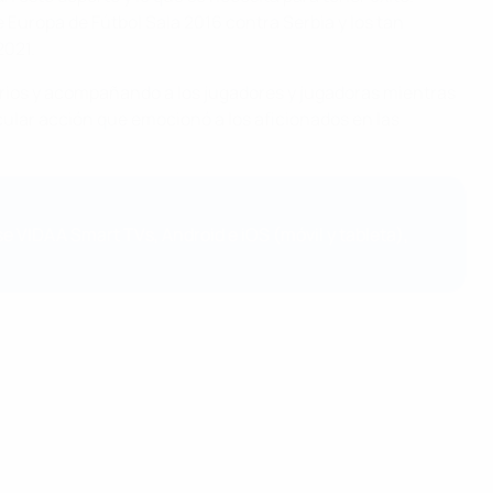
 Europa de Fútbol Sala 2016 contra Serbia y los tan
2021.
uarios y acompañando a los jugadores y jugadoras mientras
cular acción que emocionó a los aficionados en las
se VIDAA Smart TVs, Android e iOS (móvil y tableta),