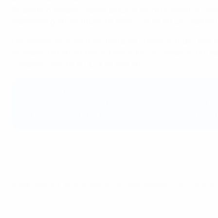
Ricardinho también repasa algunos de los momentos clave d
esperados grandes títulos de selección en la Eurocopa de Fú
Hay imágenes de los distintas fases finales de fútbol sal
se relajan entre partidos. Aquellos que no conozcan el fút
competiciones de la UEFA de este año.
Dónde ver Think Fast
Think Fast
se puede ver de forma gratuita en UEFA.tv. La
Apple TV, Android TV, Amazon Fire TV así como en la web
© 1998-2026 UEFA. All rights reserved.
Última actualización: lunes, 5 de dici