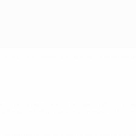
s episodios que conmemora el fútbol sala, con las estrellas d
sencia de este deporte de acción en espacios reducidos y el
se
 de Europa con Portugal y ganador de innumerables títulos ind
grandes nombres del fútbol sala y los motivos por los que aman