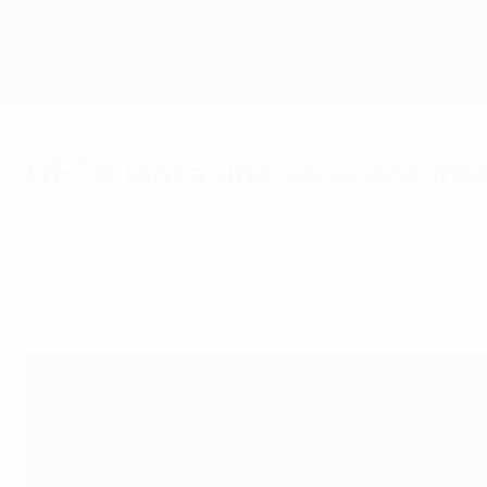
Saltar
al
contenido
principal
Eurocopa de Fútbol Sala
UEFA lanza una serie documen
lunes, 5 de diciembre de 2022
Mira una nueva serie documental en UEFA.tv qu
bastidores.