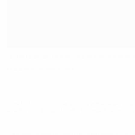
UEFA
La UEFA ha lanzado
Think Fast
, una serie documental de do
Mira la serie completa en UEFA.tv
Think Fast consta de dos episodios: el
primero
explora la e
atractiva del fútbol sala, Ricardinho, campeón del mundo y
Think Fast: Ricardinho, el mago del fútbol sala
Estos temas se exploran tanto con los pensamientos de los 