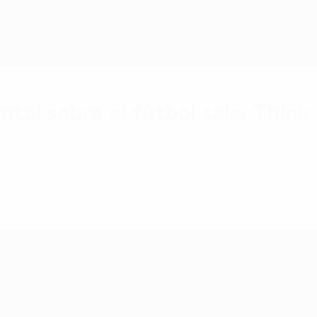
tal sobre el fútbol sala: Think
e celebra el fútbol sala, con las estrellas del j