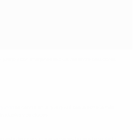
el juego y con imágenes exclusivas entre bastidores.
gundo
se centra en la que quizá sea la estrella más
ividuales y de clubes.
 este deporte y lo que se necesita para tener éxito.