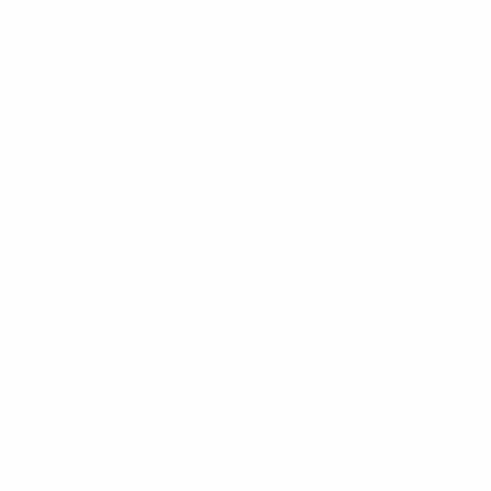
e su brillante carrera, como su gol viral en el Campeonato de
tbol Sala 2018 y en la Copa Mundial de Fútbol Sala de la FIFA 
a masculino y femenino de la UEFA en 2022, dentro de los vest
bol sala también podrán disfrutar de fragmentos de la especta
 plataforma está disponible en PlayStation (PS4 y PS5), Hisen
 (
www.uefa.tv
).
embre de 2022