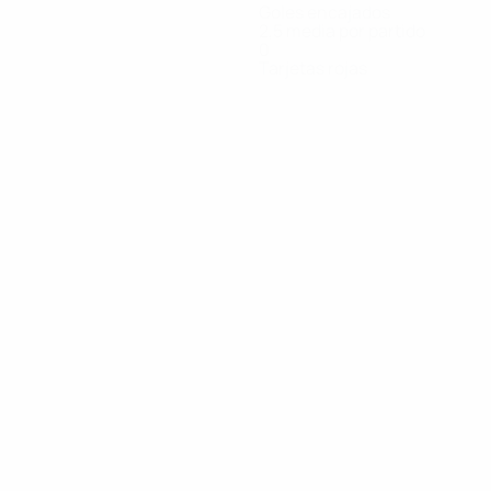
Goles encajados
2,5 media por partido
0
Tarjetas rojas