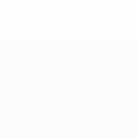
8df3492859-aef1bad645a5-1000--fifa-uefa-suspenden-a-los-
a>