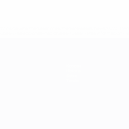
a.com/insideuefa/mediaservices/mediareleases/news/0272-14
lubes-y-selecciones-nacionales-rusas/'>Más información</
Noticias
Historia
Sobre
Tienda