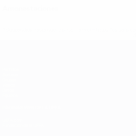
Amonestaciones
* Suspendida hasta nuevo aviso. <a href='https://es.uef
c
Eurocopa de Fútbol Sala
Partidos
Sorteos
Grupos
Vídeos
Datos
Equipos
PÁGINAS WEB DE LA UEFA
UEFA.com
Fundación de la UEFA