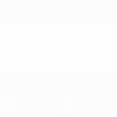
Saltar
al
contenido
principal
Eurocopa de Fútbol Sala
Vídeos
Destacados
Eurocopa de Fútbol Sala
Partidos
Noticias
Sorteos
Historia
Grupos
Sobre
Vídeos
Tienda
Datos