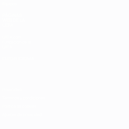
Equipos
PÁGINAS
WEB DE LA
UEFA
UEFA.com
Fundación de la
UEFA
ELEGIR IDIOMA
Español
English
Français
Deutsch
Русский
Español
Italiano
Português
Privacidad
Términos y condiciones
Política de cookies
Ajustes de privacidad