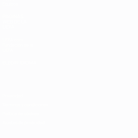
Equipos
PÁGINAS
WEB DE LA
UEFA
UEFA.com
Fundación de la
UEFA
ELEGIR IDIOMA
Español
English
Français
Deutsch
Русский
Español
Italiano
Português
Privacidad
Términos y condiciones
Política de cookies
Ajustes de privacidad