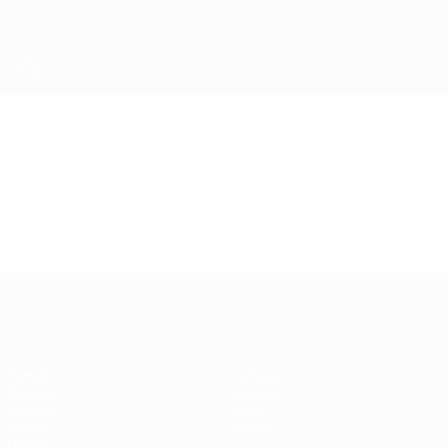
Saltar
al
contenido
principal
Eurocopa de Fútbol Sala
Vídeos
Destacados
Eurocopa de Fútbol Sala
Partidos
Noticias
Sorteos
Historia
Grupos
Sobre
Vídeos
Tienda
Datos