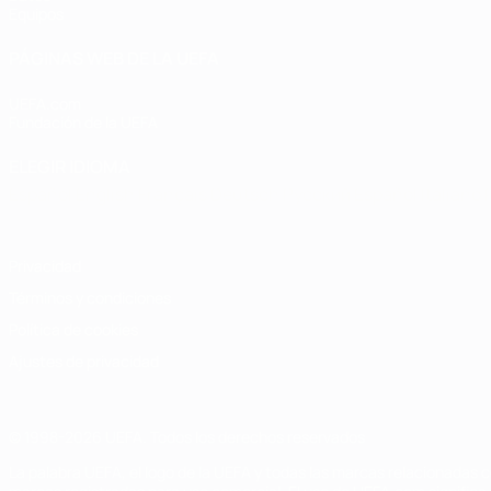
Equipos
PÁGINAS WEB DE LA UEFA
UEFA.com
Fundación de la UEFA
ELEGIR IDIOMA
Español
English
Français
Deutsch
Русский
Español
Italiano
Privacidad
Términos y condiciones
Política de cookies
Ajustes de privacidad
© 1998-2026 UEFA. Todos los derechos reservados
La palabra UEFA, el logo de la UEFA y todas las marcas relacionadas c