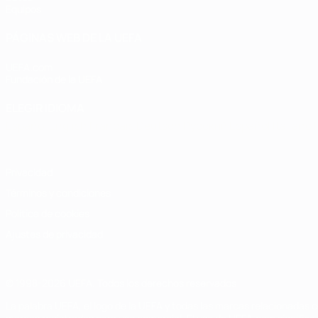
Equipos
PÁGINAS WEB DE LA UEFA
UEFA.com
Fundación de la UEFA
ELEGIR IDIOMA
Español
English
Français
Deutsch
Русский
Español
Italiano
Privacidad
Términos y condiciones
Política de cookies
Ajustes de privacidad
© 1998-2026 UEFA. Todos los derechos reservados
La palabra UEFA, el logo de la UEFA y todas las marcas relacionadas c