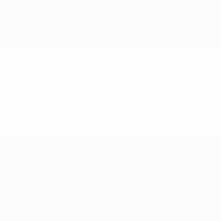
Saltar
al
contenido
principal
Eurocopa de Fútbol Sala
Vídeos
Resúmenes en vídeo
Eurocopa de Fútbol Sala
Partidos
Noticias
Sorteos
Historia
Grupos
Sobre
Vídeos
Tienda
Datos