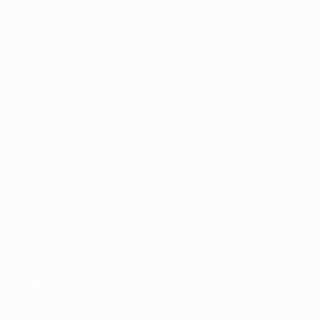
Equipos
PÁGINAS
WEB DE LA
UEFA
UEFA.com
Fundación de la
UEFA
ELEGIR IDIOMA
Español
English
Français
Deutsch
Русский
Español
Italiano
Português
Privacidad
Términos y condiciones
Política de cookies
Ajustes de privacidad