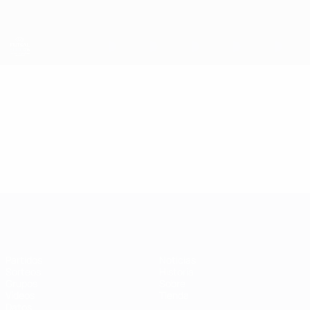
Saltar
al
contenido
principal
Eurocopa de Fútbol Sala
Vídeos
Resúmenes en vídeo
Eurocopa de Fútbol Sala
Partidos
Noticias
Sorteos
Historia
Grupos
Sobre
Vídeos
Tienda
Datos