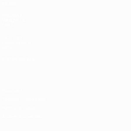
Equipos
PÁGINAS
WEB DE LA
UEFA
UEFA.com
Fundación de la
UEFA
ELEGIR IDIOMA
Español
English
Français
Deutsch
Русский
Español
Italiano
Português
Privacidad
Términos y condiciones
Política de cookies
Ajustes de privacidad