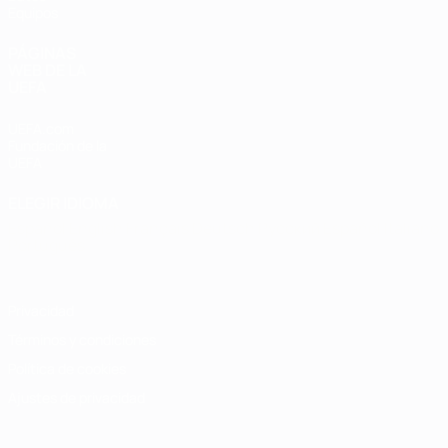
Equipos
PÁGINAS
WEB DE LA
UEFA
UEFA.com
Fundación de la
UEFA
ELEGIR IDIOMA
Español
English
Français
Deutsch
Русский
Español
Italiano
Português
Privacidad
Términos y condiciones
Política de cookies
Ajustes de privacidad