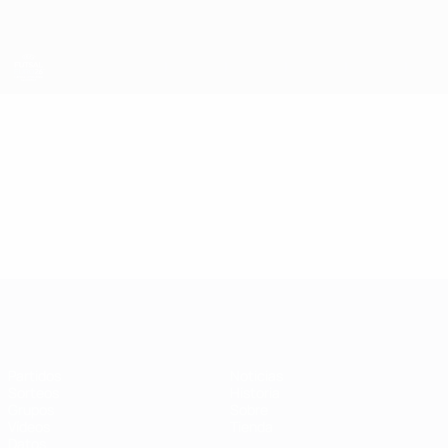
Saltar
al
contenido
principal
Eurocopa de Fútbol Sala
Vídeos
Resúmenes en vídeo
Eurocopa de Fútbol Sala
Partidos
Noticias
Sorteos
Historia
Grupos
Sobre
Vídeos
Tienda
Datos