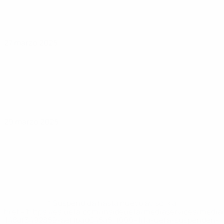
27 marzo 2025
29 marzo 2025
* Suspendida hasta nuevo aviso. <a
href='https://es.uefa.com/insideuefa/mediaservices/medi
148df3492859-aef1bad645a5-1000--fifa-uefa-suspenden-