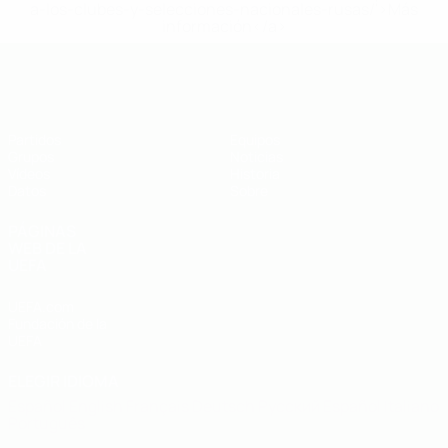
a-los-clubes-y-selecciones-nacionales-rusas/'>Más
información</a>
Eurocopa sub-19 de fútbol sala de l
Partidos
Equipos
Grupos
Noticias
Vídeos
Historia
Datos
Sobre
PÁGINAS
WEB DE LA
UEFA
UEFA.com
Fundación de la
UEFA
ELEGIR IDIOMA
Español
English
Français
Deutsch
Русский
Español
Italiano
Português