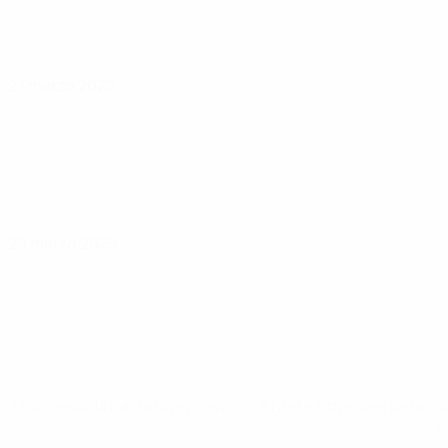
27 marzo 2025
29 marzo 2025
* Suspendida hasta nuevo aviso. <a href='https://es.uef
c