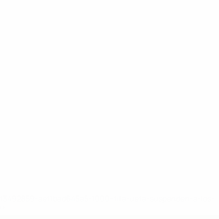
8df3492859-aef1bad645a5-1000--fifa-uefa-suspenden-a-los-
a>