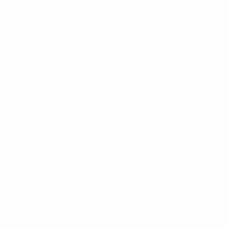
a.com/insideuefa/mediaservices/mediareleases/news/0272-14
lubes-y-selecciones-nacionales-rusas/'>Más información</