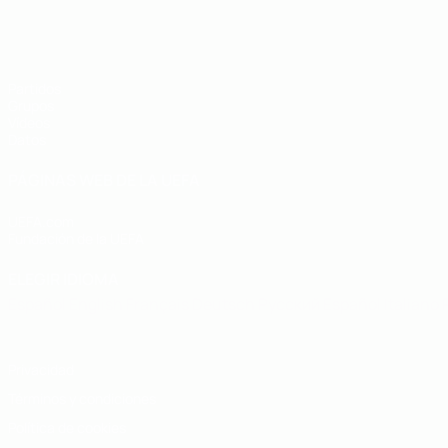
Eurocopa sub-19 de fútbol sala de l
Partidos
Grupos
Vídeos
Datos
PÁGINAS WEB DE LA UEFA
UEFA.com
Fundación de la UEFA
ELEGIR IDIOMA
Español
English
Français
Deutsch
Русский
Español
Italiano
Privacidad
Términos y condiciones
Política de cookies