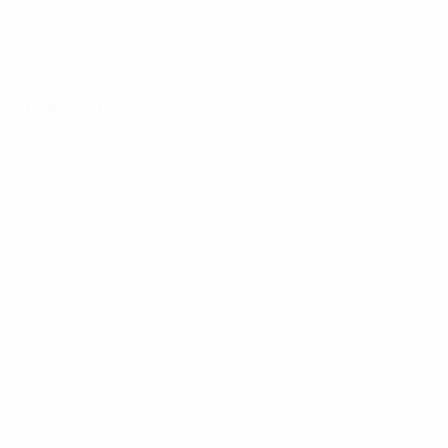
ITA
19
3
11
Greco
22
ITA
18
3
-
Delanteros
Edad
PAR
G
Moufqkir
2
ITA
19
3
-
G. Musumeci
4
ITA
20
3
-
Cutruneo
5
ITA
20
3
1
Merlo
6
ITA
20
3
-
M. Musumeci
7
ITA
20
3
1
Ceccarelli
8
ITA
18
3
-
Alves Rodrigues
9
ITA
19
3
1
Moratelli
10
ITA
19
3
2
Centorrino
11
ITA
19
3
1
Ciardelli
17