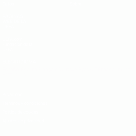
Datos
Sobre
PÁGINAS
WEB DE LA
UEFA
UEFA.com
Fundación de la
UEFA
ELEGIR IDIOMA
Español
English
Français
Deutsch
Русский
Español
Italiano
Português
Privacidad
Términos y condiciones
Política de cookies
Ajustes de privacidad