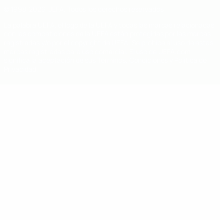
© 1998-2026 UEFA. Todos los derechos reservados
La palabra UEFA, el logo de la UEFA y todas las marcas relacionadas
con las competiciones de la UEFA están protegidas por las marcas
registradas y/o por el copyright de UEFA. Se prohíbe el uso de estas
marcas registradas para uso comercial. El uso de UEFA.com
significa la aceptación de sus Términos, Condiciones y Política de
Privacidad.