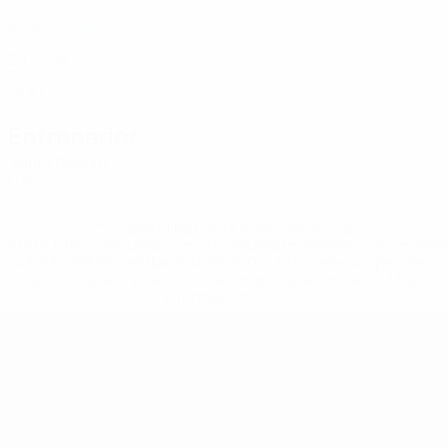
ITA
20
3
-
Belfassi
19
ITA
20
3
1
Grosso
20
ITA
19
3
1
Entrenador
Vanni Pedrini
ITA
* Suspendida hasta nuevo aviso. <a
href='https://es.uefa.com/insideuefa/mediaservices/medi
148df3492859-aef1bad645a5-1000--fifa-uefa-suspenden-
a-los-clubes-y-selecciones-nacionales-rusas/'>Más
información</a>
Eurocopa sub-19 de fútbol sala de l
Partidos
Equipos
Grupos
Noticias
Vídeos
Historia