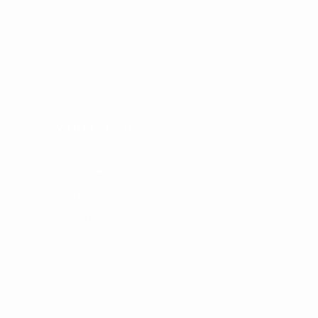
Eurocopa sub-19 de fútbol sala de l
Partidos
Grupos
Vídeos
Datos
PÁGINAS WEB DE LA UEFA
UEFA.com
Fundación de la UEFA
ELEGIR IDIOMA
Español
English
Français
Deutsch
Русский
Español
Italiano
Privacidad
Términos y condiciones
Política de cookies