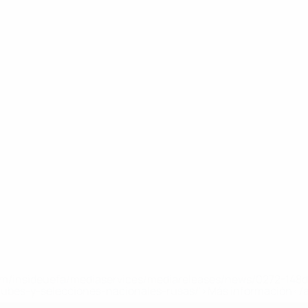
a.com/insideuefa/mediaservices/mediareleases/news/0272-14
lubes-y-selecciones-nacionales-rusas/'>Más información</