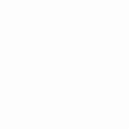
8df3492859-aef1bad645a5-1000--fifa-uefa-suspenden-a-los-
a>