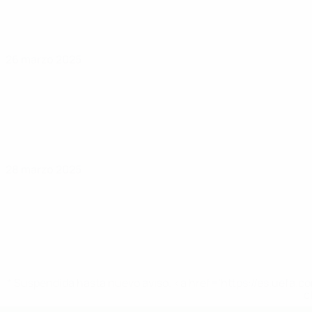
26 marzo 2025
28 marzo 2025
* Suspendida hasta nuevo aviso. <a href='https://es.uef
c