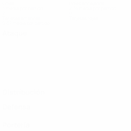
Goles
Goles encajados
5 media por partido
2,34 media por partido
2
0
Tarjetas amarillas
Tarjetas rojas
0,67 media por partido
Ataque
Distribución
Defensa
Portería