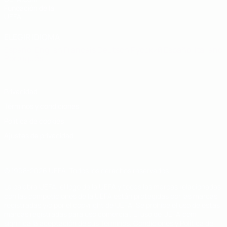
Fundación de la
UEFA
ELEGIR IDIOMA
Español
English
Français
Deutsch
Русский
Español
Italiano
Português
Privacidad
Términos y condiciones
Política de cookies
Ajustes de privacidad
© 1998-2026 UEFA. Todos los derechos reservados
La palabra UEFA, el logo de la UEFA y todas las marcas relacionadas
con las competiciones de la UEFA están protegidas por las marcas
registradas y/o por el copyright de UEFA. Se prohíbe el uso de estas
marcas registradas para uso comercial. El uso de UEFA.com
significa la aceptación de sus Términos, Condiciones y Política de