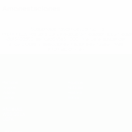
Amonestaciones
* Suspendida hasta nuevo aviso. <a
href='https://es.uefa.com/insideuefa/mediaservices/medi
148df3492859-aef1bad645a5-1000--fifa-uefa-suspenden-
a-los-clubes-y-selecciones-nacionales-rusas/'>Más
información</a>
Eurocopa sub-19 de fútbol sala de l
Partidos
Equipos
Grupos
Noticias
Vídeos
Historia
Datos
Sobre
PÁGINAS
WEB DE LA
UEFA
UEFA.com