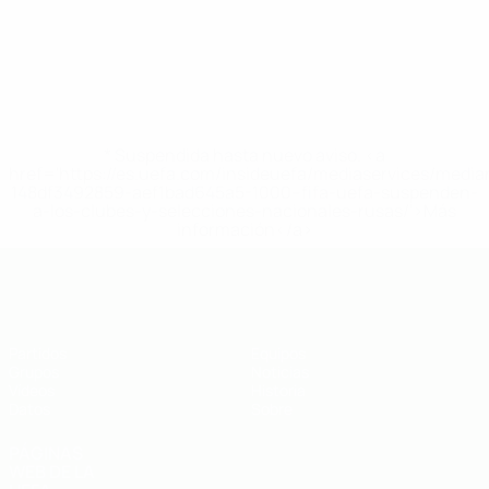
* Suspendida hasta nuevo aviso. <a
href='https://es.uefa.com/insideuefa/mediaservices/medi
148df3492859-aef1bad645a5-1000--fifa-uefa-suspenden-
a-los-clubes-y-selecciones-nacionales-rusas/'>Más
información</a>
Eurocopa sub-19 de fútbol sala de l
Partidos
Equipos
Grupos
Noticias
Vídeos
Historia
Datos
Sobre
PÁGINAS
WEB DE LA