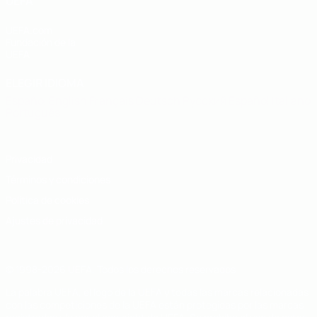
UEFA
UEFA.com
Fundación de la
UEFA
ELEGIR IDIOMA
Español
English
Français
Deutsch
Русский
Español
Italiano
Português
Privacidad
Términos y condiciones
Política de cookies
Ajustes de privacidad
© 1998-2026 UEFA. Todos los derechos reservados
La palabra UEFA, el logo de la UEFA y todas las marcas relacionadas
con las competiciones de la UEFA están protegidas por las marcas