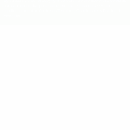
registradas y/o por el copyright de UEFA. Se prohíbe el uso de estas
marcas registradas para uso comercial. El uso de UEFA.com
significa la aceptación de sus Términos, Condiciones y Política de
Privacidad.