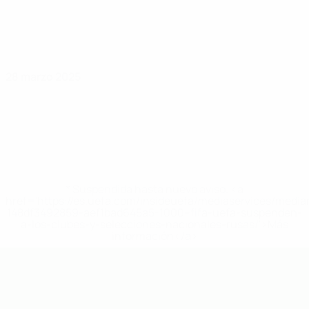
28 marzo 2025
* Suspendida hasta nuevo aviso. <a
href='https://es.uefa.com/insideuefa/mediaservices/medi
148df3492859-aef1bad645a5-1000--fifa-uefa-suspenden-
a-los-clubes-y-selecciones-nacionales-rusas/'>Más
información</a>
Eurocopa sub-19 de fútbol sala de l