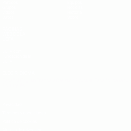
Partidos
Equipos
Grupos
Noticias
Vídeos
Historia
Datos
Sobre
PÁGINAS
WEB DE LA
UEFA
UEFA.com
Fundación de la
UEFA
ELEGIR IDIOMA
Español
English
Français
Deutsch
Русский
Español
Italiano
Português
Privacidad
Términos y condiciones
Política de cookies
Ajustes de privacidad