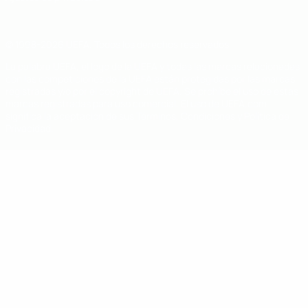
© 1998-2026 UEFA. Todos los derechos reservados
La palabra UEFA, el logo de la UEFA y todas las marcas relacionadas
con las competiciones de la UEFA están protegidas por las marcas
registradas y/o por el copyright de UEFA. Se prohíbe el uso de estas
marcas registradas para uso comercial. El uso de UEFA.com
significa la aceptación de sus Términos, Condiciones y Política de
Privacidad.