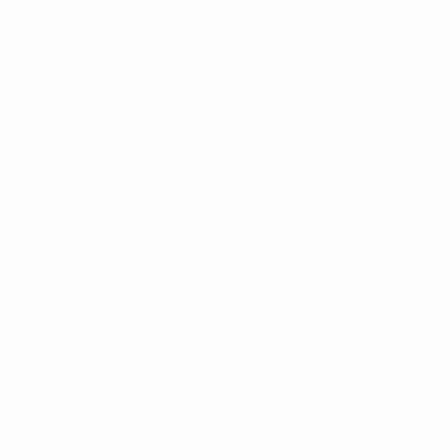
Eurocopa sub-19 de fútbol sala de l
Partidos
Equipos
Grupos
Noticias
Vídeos
Historia
Datos
Sobre
PÁGINAS
WEB DE LA
UEFA
UEFA.com
Fundación de la
UEFA
ELEGIR IDIOMA
Español
English
Français
Deutsch
Русский
Español
Italiano
Português
Privacidad