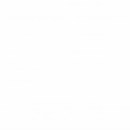
09/10/2007 (18)
Estadísticas clave
Ver todas las estadísticas
3
80
Partidos disputados
Minutos jugados
26,67 media por partido
0
0
Goles
Disparos totales
1
0
Asistencias
Tarjetas amarillas
0,34 media por partido
0
Tarjetas rojas
* Suspendida hasta nuevo aviso. <a
href='https://es.uefa.com/insideuefa/mediaservices/medi
148df3492859-aef1bad645a5-1000--fifa-uefa-suspenden-
a-los-clubes-y-selecciones-nacionales-rusas/'>Más
información</a>