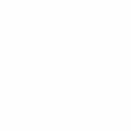
Eurocopa sub-19 de fútbol sala de l
Partidos
Equipos
Grupos
Noticias
Vídeos
Historia
Datos
Sobre
PÁGINAS
WEB DE LA
UEFA
UEFA.com
Fundación de la
UEFA
ELEGIR IDIOMA
Español
English
Français
Deutsch
Русский
Español
Italiano
Português
Privacidad