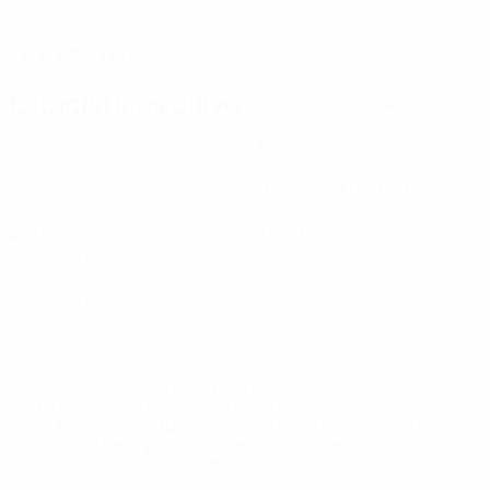
FECHA DE NACIMIENTO
23/2/2008 (18)
Estadísticas clave
Ver todas las estadísticas
4
1
Partidos disputados
Goles
0,25 media por partido
6
0
Disparos totales
Tarjetas amarillas
1,5 media por partido
0
Tarjetas rojas
* Suspendida hasta nuevo aviso. <a
href='https://es.uefa.com/insideuefa/mediaservices/medi
148df3492859-aef1bad645a5-1000--fifa-uefa-suspenden-
a-los-clubes-y-selecciones-nacionales-rusas/'>Más
información</a>