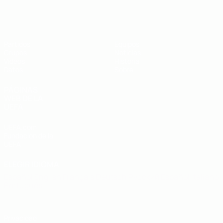
Eurocopa sub-19 de fútbol sala de l
Partidos
Equipos
Grupos
Noticias
Vídeos
Historia
Datos
Sobre
PÁGINAS
WEB DE LA
UEFA
UEFA.com
Fundación de la
UEFA
ELEGIR IDIOMA
Español
English
Français
Deutsch
Русский
Español
Italiano
Português
Privacidad