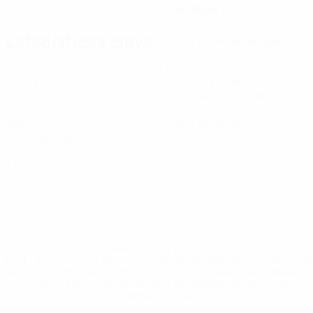
07/6/2006 (20)
Estadísticas clave
Ver todas las estadísticas
3
120
Partidos disputados
Minutos jugados
40 media por partido
3
0
Goles
Tarjetas amarillas
1 media por partido
0
Tarjetas rojas
* Suspendida hasta nuevo aviso. <a
href='https://es.uefa.com/insideuefa/mediaservices/medi
148df3492859-aef1bad645a5-1000--fifa-uefa-suspenden-
a-los-clubes-y-selecciones-nacionales-rusas/'>Más
información</a>