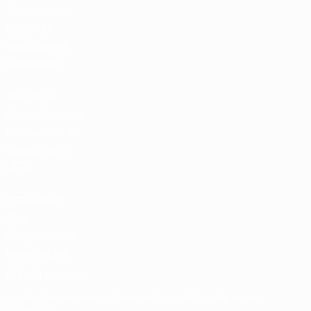
Tienda de las
fútbol de
selecciones
nacionales
Tienda de
Competiciones
Masculinas de
Clubes de la
UEFA
UEFA Men's
Club
Competitions
Memorabilia
ELEGIR IDIOMA
Español
English
Français
Deutsch
Русский
Español
Italiano
Português