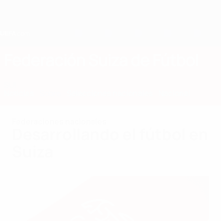
Saltar
al
contenido
principal
Home
Federación Suiza de Fútbol
SUI
Noticias
Sobre
Selecciones nacionales
Nacional
Federaciones nacionales
Desarrollando el fútbol en
Suiza