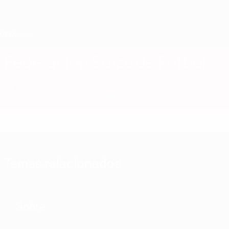
Saltar
al
contenido
principal
Home
Federación Suiza de Fútbol
SUI
Noticias
Sobre
Selecciones nacionales
Nacional
Temas relacionados
Sobre