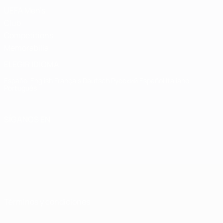
UEFA Men's
Club
Competitions
Memorabilia
ELEGIR IDIOMA
Español
English
Français
Deutsch
Русский
Español
Italiano
Português
SÍGANOS EN
Términos y condiciones