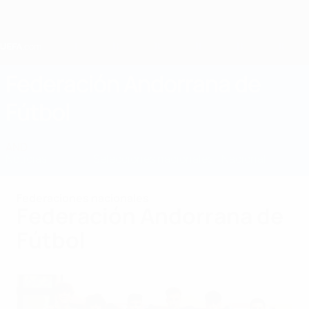
Saltar
al
contenido
principal
Home
Federación Andorrana de
Fútbol
AND
Noticias
Sobre
Selecciones nacionales
Nacional
Federaciones nacionales
Federación Andorrana de
Fútbol