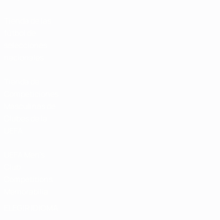
Tienda de las
fútbol de
selecciones
nacionales
Tienda de
Competiciones
Masculinas de
Clubes de la
UEFA
UEFA Men's
Club
Competitions
Memorabilia
ELEGIR IDIOMA