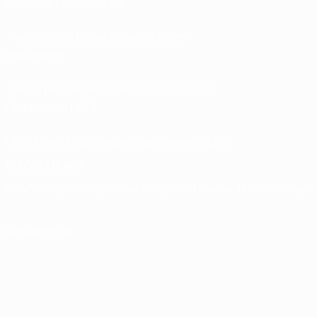
Entradas / Hospitalidad
Tienda de las fútbol de selecciones
nacionales
Tienda de Competiciones Masculinas de
Clubes de la UEFA
UEFA Men's Club Competitions Memorabilia
ELEGIR IDIOMA
Español
English
Français
Deutsch
Русский
Español
Italiano
Portuguê
SÍGANOS EN