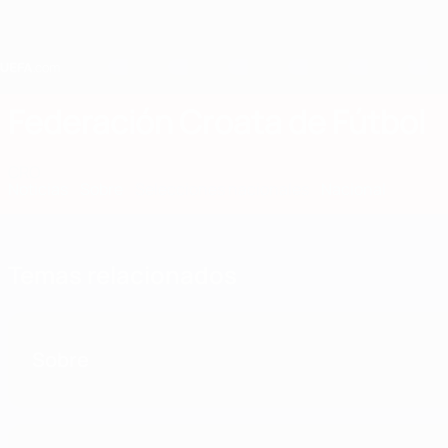
Saltar
al
contenido
principal
Home
Federación Croata de Fútbol
CRO
Noticias
Sobre
Selecciones nacionales
Nacional
Temas relacionados
Sobre