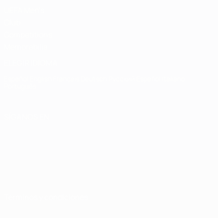
UEFA Men's
Club
Competitions
Memorabilia
ELEGIR IDIOMA
Español
English
Français
Deutsch
Русский
Español
Italiano
Português
SÍGANOS EN
Términos y condiciones