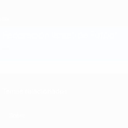
Saltar
al
contenido
principal
Home
Federación Israelí de Fútbol
ISR
Noticias
Sobre
Selecciones nacionales
Nacional
Temas relacionados
Sobre