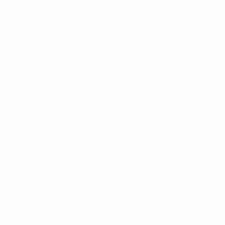
Tienda de las
fútbol de
selecciones
nacionales
Tienda de
Competiciones
Masculinas de
Clubes de la
UEFA
UEFA Men's
Club
Competitions
Memorabilia
ELEGIR IDIOMA
Español
English
Français
Deutsch
Русский
Español
Italiano