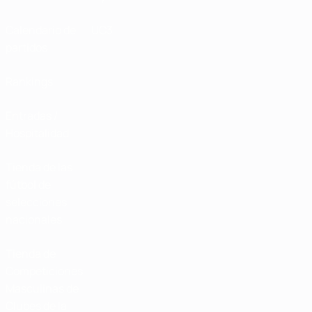
Calendario de
UC3
partidos
Rankings
Entradas /
Hospitalidad
Tienda de las
fútbol de
selecciones
nacionales
Tienda de
Competiciones
Masculinas de
Clubes de la