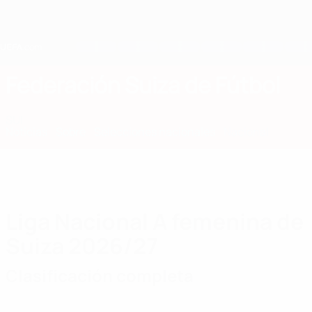
Saltar
al
contenido
principal
Home
Federación Suiza de Fútbol
SUI
Noticias
Sobre
Selecciones nacionales
Nacional
Liga Nacional A femenina de
Suiza 2026/27
Clasificación completa