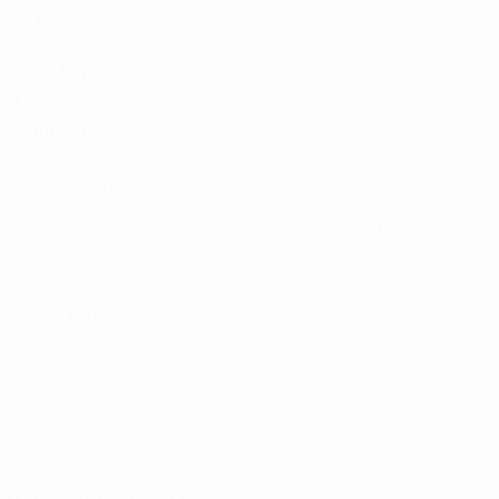
UEFA
UEFA Men's
Club
Competitions
Memorabilia
ELEGIR IDIOMA
Español
English
Français
Deutsch
Русский
Español
Italiano
Português
SÍGANOS EN