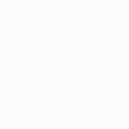
Términos y condiciones
Política de privacidad
Política de cookies
Ajustes de privacidad
© 1998-2026 UEFA. Todos los derechos reservados
La palabra UEFA, el logo de la UEFA y todas las marcas relacionadas con las
competiciones de la UEFA están protegidas por las marcas registradas y/o por
el copyright de UEFA. Se prohíbe el uso de estas marcas registradas para uso
comercial. El uso de UEFA.com significa la aceptación de sus Términos,
Condiciones y Política de Privacidad.