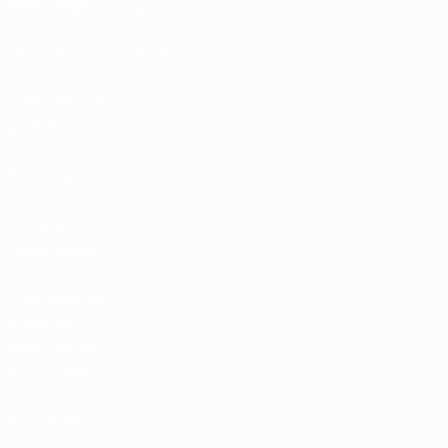
DESCUBRE
MÁS
UEFA.tv
MyUEFA
Calendario de
UC3
partidos
Rankings
Entradas /
Hospitalidad
Tienda de las
fútbol de
selecciones
nacionales
Tienda de
Competiciones