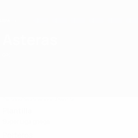
Saltar
al
contenido
principal
Home
Asteras
Asteras Tripolis FC
GRE
Partidos
Clasificaciones
Plantilla
Plantilla
Super Liga griega
Porteros