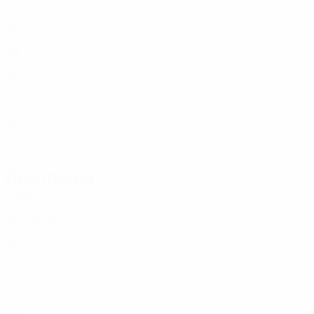
24
GRE
20
ESP
29
ESP
30
GRE
22
ARG
30
ARG
24
Delanteros
Edad
GRE
26
Kaltsas
GRE
36
GRE
21
GRE
32
SWE