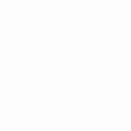
Edad
GRE
27
GRE
21
GRE
19
Papadopoulos
GRE
36
GRE
19
Defensas
Edad
GRE
33
MEX
32
GRE
23
CRO
23
Brorsson
SWE
30
ESP