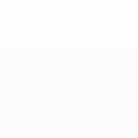
26
GRE
20
CMR
29
ALB
29
Macheda
ITA
34
Sobre
Federaciones nacionales
Desarrollando
Desarrollo
competiciones
Sostenibilidad
Noticias y medios de
comunicación