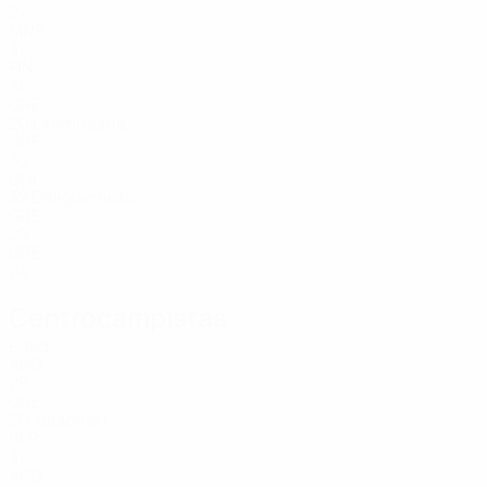
27
MNE
31
FIN
31
GRE
20
Gromitsaris
GRE
35
GUI
32
Deligiannidis
GRE
29
GRE
24
Centrocampistas
Edad
ARG
28
GRE
20
Yablonski
BLR
31
ARG