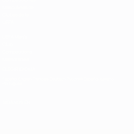
Masculinas de
Clubes de la
UEFA
UEFA Men's
Club
Competitions
Memorabilia
ELEGIR IDIOMA
Español
English
Français
Deutsch
Русский
Español
Italiano
Português
SÍGANOS EN