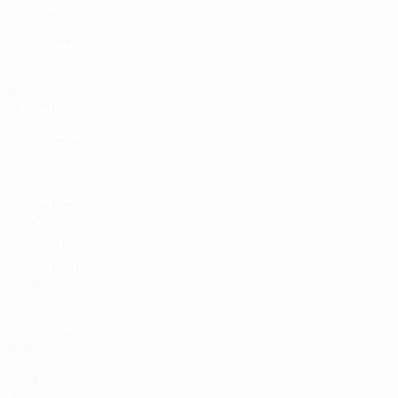
Entradas /
Hospitalidad
Tienda de las
fútbol de
selecciones
nacionales
Tienda de
Competiciones
Masculinas de
Clubes de la
UEFA
UEFA Men's
Club
Competitions
Memorabilia