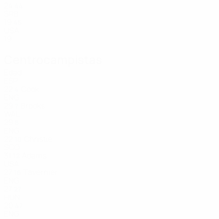
24
44
SRB
19
45
USA
19
Centrocampistas
Edad
ESP
22
Cook
4
ENG
29
Brooks
7
WAL
29
8
ENG
22
Christie
10
SCO
31
Adams
12
USA
27
Tavernier
16
ENG
27
27
HUN
20
47
ENG