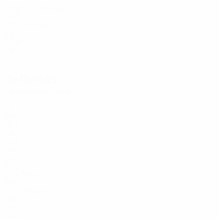
Edad
D. Petrović
1
SRB
26
Forster
17
ENG
38
40
ENG
26
Defensas
Edad
António Silva
POR
22
ENG
26
2
MEX
24
3
FRA
24
6
ARG
21
Smith
15
ENG
35
Diakité
18
FRA
25
23
ENG