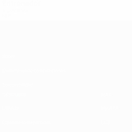
Entrenador
Marco Rose
GER
Sobre
Desarrollando competiciones
Sostenibilidad
DESCUBRE
MÁS
UEFA.tv
MyUEFA
Calendario de partidos
UC3