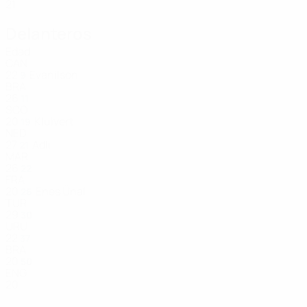
21
Delanteros
Edad
CAN
22
Evanilson
9
BRA
26
11
SCO
20
Kluivert
19
NED
27
Adli
21
MAR
26
22
FRA
20
Enes Ünal
26
TUR
29
30
URU
22
37
BRA
20
50
ENG
20