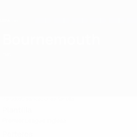
Saltar
al
contenido
principal
Home
Bournemouth
AFC Bournemouth
ENG
Partidos
Clasificaciones
Plantilla
Plantilla
Premier League inglesa
Porteros