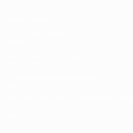
Rankings
Entradas / Hospitalidad
Tienda de las fútbol de selecciones
nacionales
Tienda de Competiciones Masculinas de
Clubes de la UEFA
UEFA Men's Club Competitions Memorabilia
ELEGIR IDIOMA
Español
English
Français
Deutsch
Русский
Español
Italiano
Portuguê
SÍGANOS EN