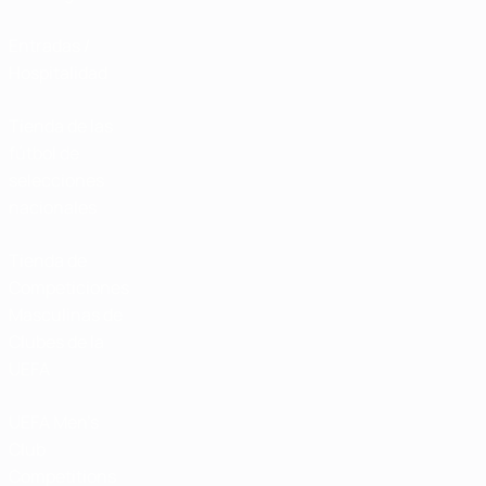
Entradas /
Hospitalidad
Tienda de las
fútbol de
selecciones
nacionales
Tienda de
Competiciones
Masculinas de
Clubes de la
UEFA
UEFA Men's
Club
Competitions